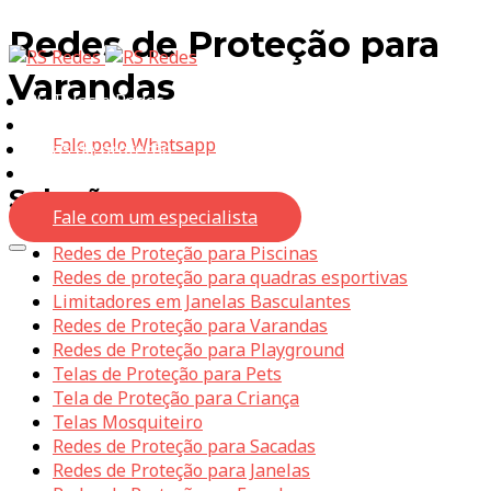
Redes de Proteção para
Varandas
RS Telas e Redes
Quem somos
Fale pelo Whatsapp
Telas de proteção
Orçamento
Soluções
Fale com um especialista
Redes de Proteção para Piscinas
Redes de proteção para quadras esportivas
Limitadores em Janelas Basculantes
Redes de Proteção para Varandas
Redes de Proteção para Playground
Telas de Proteção para Pets
Tela de Proteção para Criança
Telas Mosquiteiro
Redes de Proteção para Sacadas
Redes de Proteção para Janelas