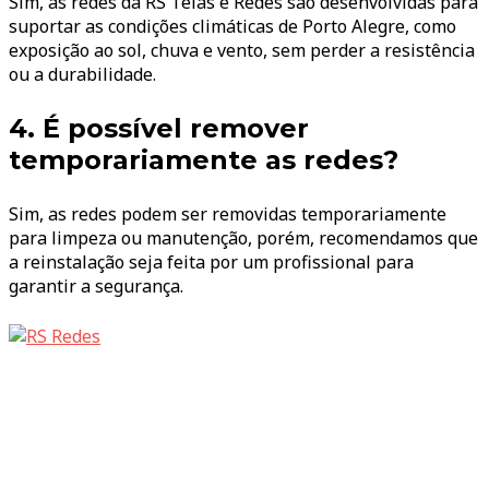
Sim, as redes da RS Telas e Redes são desenvolvidas para
suportar as condições climáticas de Porto Alegre, como
exposição ao sol, chuva e vento, sem perder a resistência
ou a durabilidade.
4. É possível remover
temporariamente as redes?
Sim, as redes podem ser removidas temporariamente
para limpeza ou manutenção, porém, recomendamos que
a reinstalação seja feita por um profissional para
garantir a segurança.
Sao mais de 10 anos atuando na segurança de sua
família, animal de estimação e de quem voce ama! Nosso
objetivo é trazer a voce tranquilidade e segurança total a
sua residencia. Para isso contamos com o apoio dos
melhores profissionais do ramo!